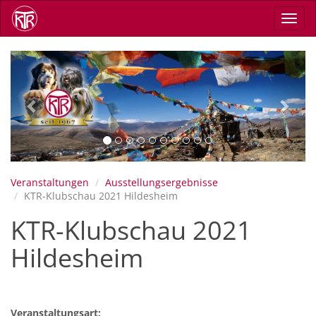
Direkt
Navig
zum
aktiv
Inhalt
Previous
Next
Veranstaltungen
Ausstellungsergebnisse
KTR-Klubschau 2021 Hildesheim
KTR-Klubschau 2021
Hildesheim
Veranstaltungsart: