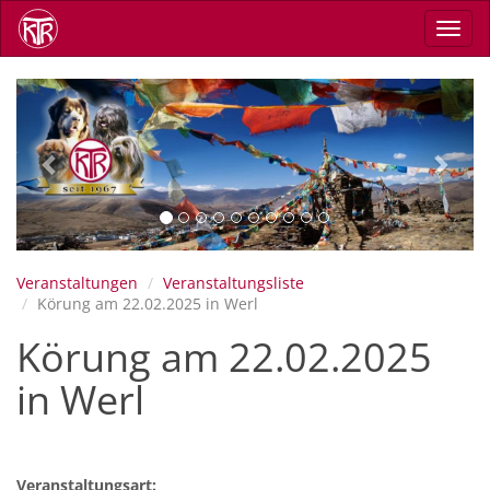
Direkt
Navig
zum
aktiv
Inhalt
Previous
Next
Veranstaltungen
Veranstaltungsliste
Körung am 22.02.2025 in Werl
Körung am 22.02.2025
in Werl
Veranstaltungsart: