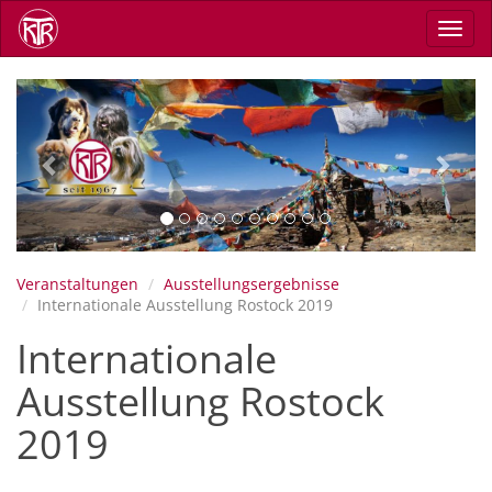
Direkt
Navig
zum
aktiv
Inhalt
Previous
Next
Veranstaltungen
Ausstellungsergebnisse
Internationale Ausstellung Rostock 2019
Internationale
Ausstellung Rostock
2019