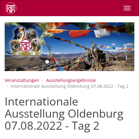
Direkt
Navig
zum
aktiv
Inhalt
Previous
Next
Veranstaltungen
Ausstellungsergebnisse
Internationale Ausstellung Oldenburg 07.08.2022 - Tag 2
Internationale
Ausstellung Oldenburg
07.08.2022 - Tag 2