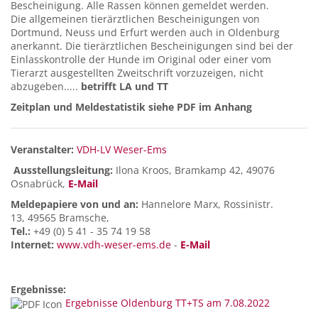
Bescheinigung. Alle Rassen können gemeldet werden.
Die allgemeinen tierärztlichen Bescheinigungen von
Dortmund, Neuss und Erfurt werden auch in Oldenburg
anerkannt. Die tierärztlichen Bescheinigungen sind bei der
Einlasskontrolle der Hunde im Original oder einer vom
Tierarzt ausgestellten Zweitschrift vorzuzeigen, nicht
abzugeben.....
betrifft LA und TT
Zeitplan und Meldestatistik siehe PDF im Anhang
Veranstalter:
VDH-LV Weser-Ems
Ausstellungsleitung:
Ilona Kroos, Bramkamp 42, 49076
Osnabrück,
E-Mail
Meldepapiere von und an:
Hannelore Marx, Rossinistr.
13, 49565 Bramsche,
Tel.:
+49 (0) 5 41 - 35 74 19 58
Internet:
www.vdh-weser-ems.de
-
E-Mail
Ergebnisse:
Ergebnisse Oldenburg TT+TS am 7.08.2022