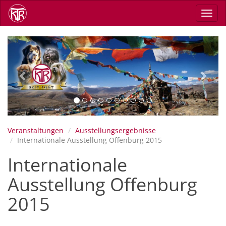
Direkt
Navig
zum
aktiv
Inhalt
Previous
Next
Veranstaltungen
Ausstellungsergebnisse
Internationale Ausstellung Offenburg 2015
Internationale
Ausstellung Offenburg
2015