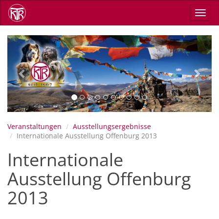
Direkt
Navig
zum
aktiv
Inhalt
Previous
Next
Veranstaltungen
Ausstellungsergebnisse
Internationale Ausstellung Offenburg 2013
Internationale
Ausstellung Offenburg
2013