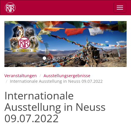
Direkt
Navig
zum
aktiv
Inhalt
Previous
Next
Veranstaltungen
Ausstellungsergebnisse
Internationale Ausstellung in Neuss 09.07.2022
Internationale
Ausstellung in Neuss
09.07.2022