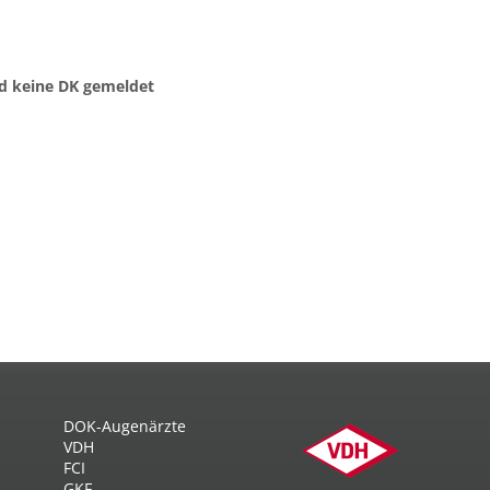
nd keine DK gemeldet
DOK-Augenärzte
VDH
FCI
GKF