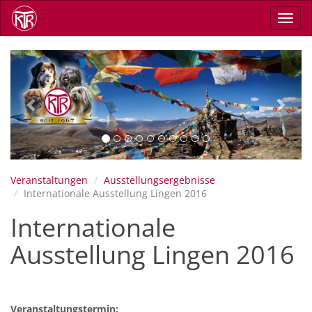
Direkt
Navig
zum
aktiv
Inhalt
Previous
Next
Veranstaltungen
Ausstellungsergebnisse
Internationale Ausstellung Lingen 2016
Internationale
Ausstellung Lingen 2016
Veranstaltungstermin: