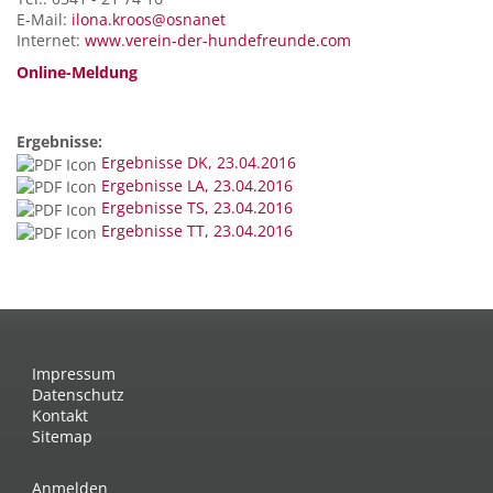
E-Mail:
ilona.kroos@osnanet
Internet:
www.verein-der-hundefreunde.com
Online-Meldung
Ergebnisse:
Ergebnisse DK, 23.04.2016
Ergebnisse LA, 23.04.2016
Ergebnisse TS, 23.04.2016
Ergebnisse TT, 23.04.2016
Impressum
Datenschutz
Kontakt
Sitemap
Anmelden