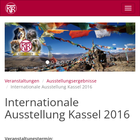
Direkt
Navig
zum
aktiv
Inhalt
Previous
Next
Veranstaltungen
Ausstellungsergebnisse
Internationale Ausstellung Kassel 2016
Internationale
Ausstellung Kassel 2016
Veranstaltungstermin: