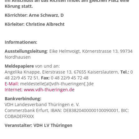
Im Anschluss an das Richten findet am gleichen Platz eine
Körung statt.
Körrichter: Arne Schwarz, D
Körleiter: Christine Albrecht
Informationen:
Ausstellungsleitung
: Eike Helmvoigt, Körnerstrasse 13, 99734
Nordhausen
Meldepapiere
von und an:
Angelika Knappe, Eierstrasse 13, 67655 Kaiserslautern,
Tel.:
0
48 22/9 45 72 51,
Fax:
0 48 22/9 45 72 48
E-Mail:
meldestelle[at]vdh-thueringen[.]de
Internet:
www.vdh-thueringen.de
Bankverbindung:
VDH Landesverband Thüringen e. V.
Commerzbank Erfurt, IBAN: DE83820400000100090001, BIC:
COBADEFFXXX
Veranstalter: VDH LV Thüringen