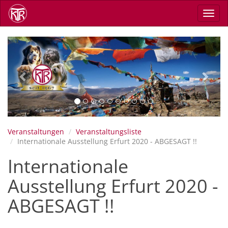
Direkt
Navig
zum
aktiv
Inhalt
Previous
Next
Veranstaltungen
Veranstaltungsliste
Internationale Ausstellung Erfurt 2020 - ABGESAGT !!
Internationale
Ausstellung Erfurt 2020 -
ABGESAGT !!