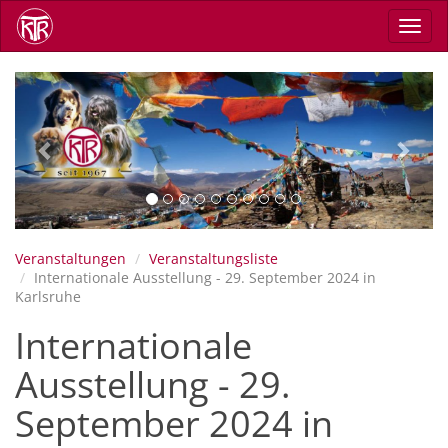
Direkt
Navig
zum
aktiv
Inhalt
Previous
Next
Veranstaltungen
Veranstaltungsliste
Internationale Ausstellung - 29. September 2024 in
Karlsruhe
Internationale
Ausstellung - 29.
September 2024 in