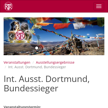
Direkt
Navig
zum
aktiv
Inhalt
Previous
Next
Veranstaltungen
Ausstellungsergebnisse
Int. Ausst. Dortmund, Bundessieger
Int. Ausst. Dortmund,
Bundessieger
Veranstaltungstermin: