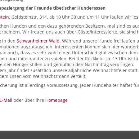
spaziergang der Freunde tibetischer Hunderassen
stein
, Goldsteinstr. 314, ab 10 Uhr 30 und um 11 Uhr laufen wir los
ischen Hunden und den dazu gehörenden Besitzern, mal sind es au
erbeinern. Wir freuen uns auch über Gäste/Interessierte, sie sind
k
in den
Schwanheimer Wald
. Während unsere Hunde frei laufen 
ormationen auszutauschen. Interessenten können sich hier wunde
man auch, dass es sehr wohl einen Unterschied gibt zwischen dem
ben und miteinander zu spielen. Bei der Rückkehr ca. 13 Uhr ist 
seinen Hunger stillen und gemütlich den Nachmittag verbringen.
m Jahr findet zusätzlich unsere alljährliche Weihnachtsfeier stat
 dem Essen vom Weihnachtsmann verteilt.
icherung ist allerdings Voraussetzung. Jeder Hundehalter haftet 
E-Mail
oder über ihre
Homepage