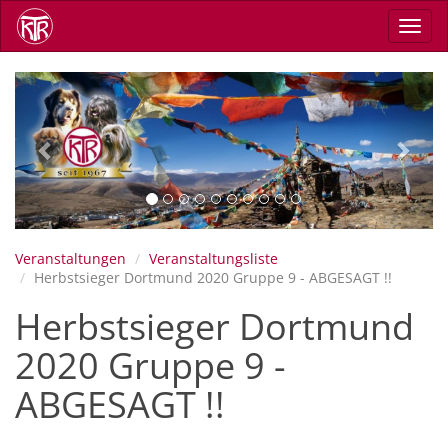
Direkt
Navig
zum
aktiv
Inhalt
Previous
Next
Veranstaltungen
Veranstaltungsliste
Herbstsieger Dortmund 2020 Gruppe 9 - ABGESAGT !!
Herbstsieger Dortmund
2020 Gruppe 9 -
ABGESAGT !!