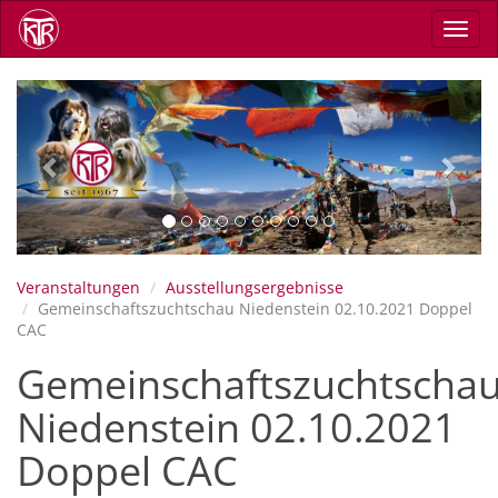
Direkt
Navig
zum
aktiv
Inhalt
Previous
Next
Veranstaltungen
Ausstellungsergebnisse
Gemeinschaftszuchtschau Niedenstein 02.10.2021 Doppel
CAC
Gemeinschaftszuchtscha
Niedenstein 02.10.2021
Doppel CAC