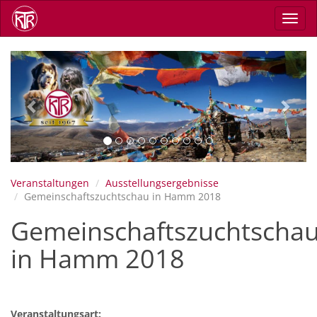
Direkt
Navig
zum
aktiv
Inhalt
Previous
Next
Veranstaltungen
Ausstellungsergebnisse
Gemeinschaftszuchtschau in Hamm 2018
Gemeinschaftszuchtscha
in Hamm 2018
Veranstaltungsart: