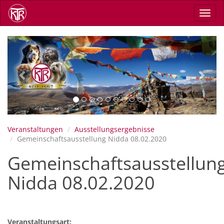
Direkt
Navig
zum
aktiv
Inhalt
Previous
Next
Veranstaltungen
Ausstellungsergebnisse
Gemeinschaftsausstellung Nidda 08.02.2020
Gemeinschaftsausstellun
Nidda 08.02.2020
Veranstaltungsart: