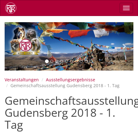
Direkt
Navig
zum
aktiv
Inhalt
Previous
Next
Veranstaltungen
Ausstellungsergebnisse
Gemeinschaftsausstellung Gudensberg 2018 - 1. Tag
Gemeinschaftsausstellun
Gudensberg 2018 - 1.
Tag