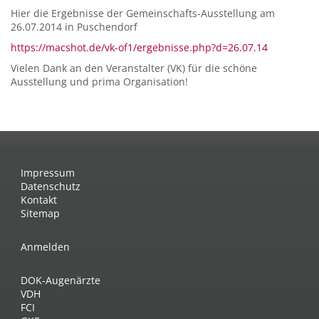
Hier die Ergebnisse der Gemeinschafts-Ausstellung am
26.07.2014 in Puschendorf
https://macshot.de/vk-of1/ergebnisse.php?d=26.07.14
Vielen Dank an den Veranstalter (VK) für die schöne
Ausstellung und prima Organisation!
Impressum
Datenschutz
Kontakt
Sitemap
Anmelden
DOK-Augenärzte
VDH
FCI