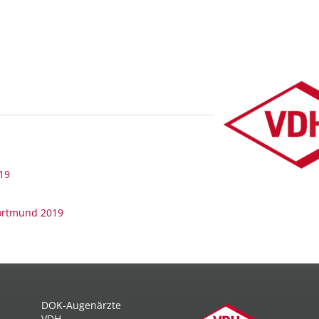
19
ortmund 2019
DOK-Augenärzte
VDH