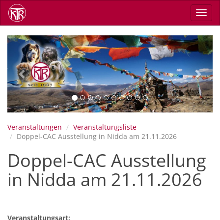
Direkt
Navig
zum
aktiv
Inhalt
Previous
Next
Veranstaltungen
Veranstaltungsliste
Doppel-CAC Ausstellung in Nidda am 21.11.2026
Doppel-CAC Ausstellung
in Nidda am 21.11.2026
Veranstaltungsart: