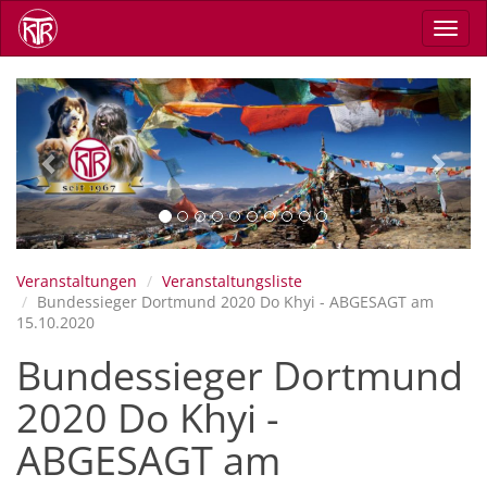
Direkt
Navig
zum
aktiv
Inhalt
Previous
Next
Veranstaltungen
Veranstaltungsliste
Bundessieger Dortmund 2020 Do Khyi - ABGESAGT am
15.10.2020
Bundessieger Dortmund
2020 Do Khyi -
ABGESAGT am