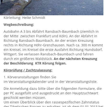
Körleitung: Heike Schmidt
Wegbeschreibung:
Autobahn A 3 bis Abfahrt Ransbach-Baumbach (ziemlich in
der Mitte zwischen Frankfurt und Köln). An der Abfahrt in
Richtung Ransbach-Baumbach. An der ersten Kreuzung
rechts in Richtung Höhr-Grenzhausen. Nach ca. 300 m kommt
ein Kreisel, im Kreisel die erste Ausfahrt Richtung Hundsdorf,
Wittgert. Sie verlassen Ransbach-Baumbach und fahren
durch ein größeres Waldstück.
An der nächsten Kreuzung
der Beschilderung KTR Körung folgen.
Körprüfung / Zuchtzulassung:
1. Körveranstaltungen finden Sie
im Veranstaltungskalender und in der Veranstaltungsliste.
Die Anmeldung dazu bitte über die folgenden Formulare, die
per PC ausgefüllt und ausgedruckt an den Hauptzuchtwart
geschickt werden müssen.
Um einen Überblick über den rassespezifischen Zahnstatus
der Tibetischen Rassen zu erhalten, ist ab dem 01.01.2013 bei