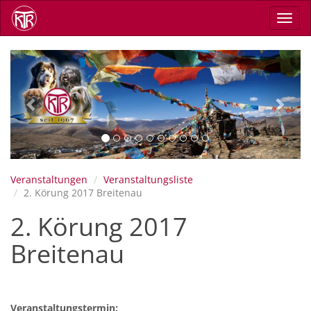
Direkt
Navig
zum
aktiv
Inhalt
Previous
Next
Veranstaltungen
Veranstaltungsliste
2. Körung 2017 Breitenau
2. Körung 2017
Breitenau
Veranstaltungstermin: