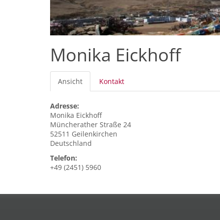
Monika Eickhoff
Primäre
Ansicht
(aktiver
Kontakt
Reiter
Reiter)
Adresse:
Monika
Eickhoff
Müncherather Straße 24
52511
Geilenkirchen
Deutschland
Telefon:
+49 (2451) 5960