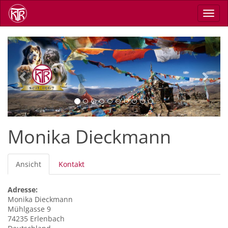
Direkt
Navig
zum
aktiv
Inhalt
Previous
Next
Monika Dieckmann
Primäre
Ansicht
(aktiver
Kontakt
Reiter
Reiter)
Adresse:
Monika
Dieckmann
Mühlgasse 9
74235
Erlenbach