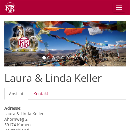
Direkt
Navig
zum
aktiv
Inhalt
Previous
Next
Laura & Linda Keller
Primäre
Ansicht
(aktiver
Kontakt
Reiter
Reiter)
Adresse:
Laura & Linda
Keller
Ahornweg 2
59174
Kamen