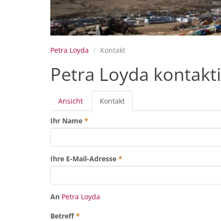
Petra Loyda
Kontakt
Petra Loyda kontakt
Primäre
Ansicht
Kontakt
(aktiver
Reiter
Reiter)
Ihr Name
*
Ihre E-Mail-Adresse
*
An
Petra Loyda
Betreff
*