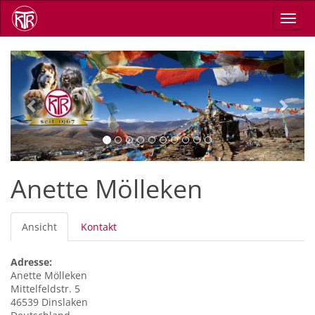
Direkt
Navig
zum
aktiv
Inhalt
Previous
Next
Anette Mölleken
Primäre
Ansicht
(aktiver
Kontakt
Reiter
Reiter)
Adresse:
Anette
Mölleken
Mittelfeldstr. 5
46539
Dinslaken