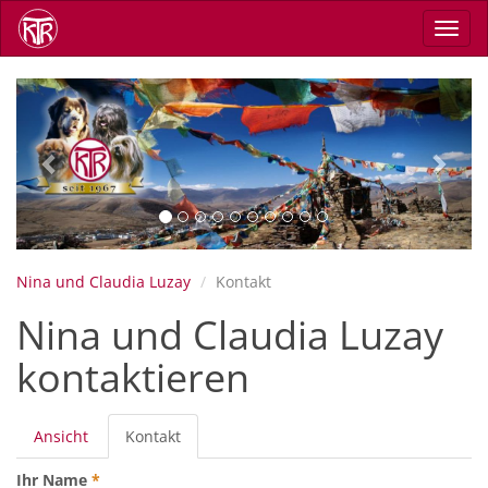
Direkt
Navig
zum
aktiv
Inhalt
Previous
Next
Nina und Claudia Luzay
Kontakt
Nina und Claudia Luzay
kontaktieren
Primäre
Ansicht
Kontakt
(aktiver
Reiter
Reiter)
Ihr Name
*