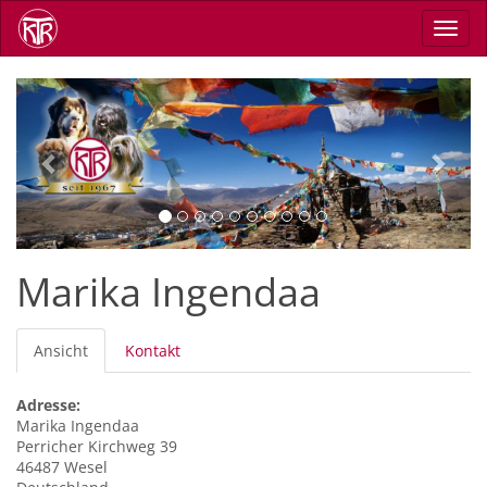
Direkt
Navig
zum
aktiv
Inhalt
Previous
Next
Marika Ingendaa
Primäre
Ansicht
(aktiver
Kontakt
Reiter
Reiter)
Adresse:
Marika
Ingendaa
Perricher Kirchweg 39
46487
Wesel