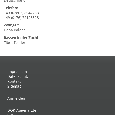
Deutschland
Telefon:
+49 (02803) 8042233
+49 (0176) 72128528
Zwinger:
Dana Balena
Rassen in der Zucht:
Tibet Terrier
Impressum
Datenschutz
Kontakt
Sitemap
Anmelden
DOK-Augenärzte