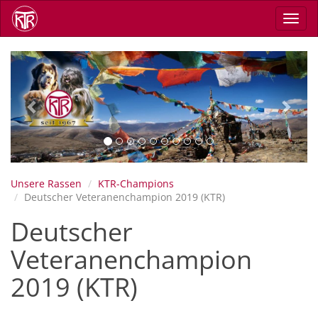
Direkt
Navig
zum
aktiv
Inhalt
Previous
Next
Unsere Rassen
KTR-Champions
Deutscher Veteranenchampion 2019 (KTR)
Deutscher
Veteranenchampion
2019 (KTR)