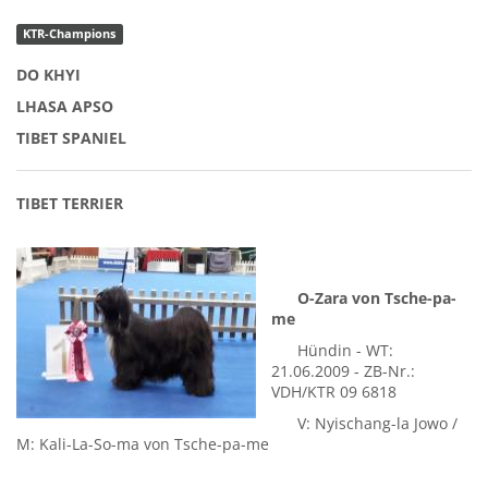
KTR-Champions
DO KHYI
LHASA APSO
TIBET SPANIEL
TIBET TERRIER
O-Zara von Tsche-pa-
me
Hündin - WT:
21.06.2009 - ZB-Nr.:
VDH/KTR 09 6818
V: Nyischang-la Jowo /
M: Kali-La-So-ma von Tsche-pa-me