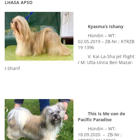
LHASA APSO
Kyasma’s Ishany
Hündin – WT:
02.05.2019 – ZB-Nr.: KTRZB
19 1396
V: Kai-La-Sha Jet Flight
/ M: Ulla-Unna Ben Mazar-
I-Sharif
This Is Me van de
Pacific Paradise
Hündin – WT:
18.09.2020 – ZB-Nr.: