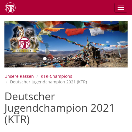
Direkt
Navig
zum
aktiv
Inhalt
Previous
Next
Unsere Rassen
KTR-Champions
Deutscher Jugendchampion 2021 (KTR)
Deutscher
Jugendchampion 2021
(KTR)