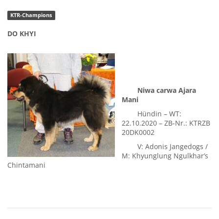
KTR-Champions
DO KHYI
Niwa carwa Ajara
Mani
Hündin – WT:
22.10.2020 – ZB-Nr.: KTRZB
20DK0002
V: Adonis Jangedogs /
M: Khyunglung Ngulkhar’s
Chintamani