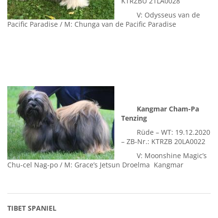
KTRZBÜ 21LA0028
V: Odysseus van de
Pacific Paradise / M: Chunga van de Pacific Paradise
Kangmar Cham-Pa
Tenzing
Rüde – WT: 19.12.2020
– ZB-Nr.: KTRZB 20LA0022
V: Moonshine Magic’s
Chu-cel Nag-po / M: Grace’s Jetsun Droelma Kangmar
TIBET SPANIEL