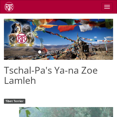
Direkt
Navig
zum
aktiv
Inhalt
Previous
Next
Tschal-Pa's Ya-na Zoe
Lamleh
Tibet Terrier