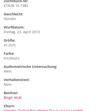
Zuchtbuch-Nr:
KTRZB 10 7382
Geschlecht:
Hündin
Wurfdatum:
Freitag, 23. April 2010
Größe:
41,0cm
Farbe:
tricolours
Audiometrische Untersuchung:
Nein
Verhaltenstest:
Nein
Besitzer:
Birgit Hickl
Eltern:
Hündin: Tschal-Pa's Momo Tsa-ru-na-ya Lamleh