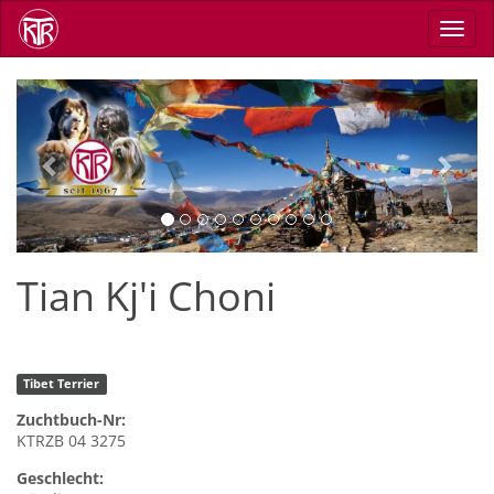
Direkt
Navig
zum
aktiv
Inhalt
Previous
Next
Tian Kj'i Choni
Tibet Terrier
Zuchtbuch-Nr:
KTRZB 04 3275
Geschlecht: