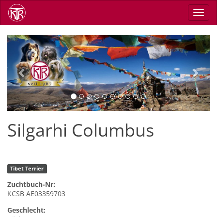
Direkt
Navig
zum
aktiv
Inhalt
Previous
Next
Silgarhi Columbus
Tibet Terrier
Zuchtbuch-Nr:
KCSB AE03359703
Geschlecht: