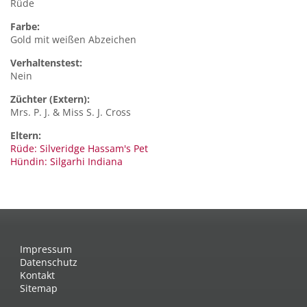
Rüde
Farbe:
Gold mit weißen Abzeichen
Verhaltenstest:
Nein
Züchter (Extern):
Mrs. P. J. & Miss S. J. Cross
Eltern:
Rüde: Silveridge Hassam's Pet
Hündin: Silgarhi Indiana
Impressum
Datenschutz
Kontakt
Sitemap