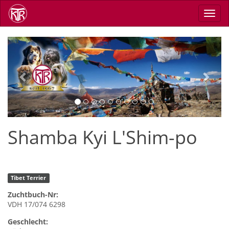
Direkt
Navig
zum
aktiv
Inhalt
Previous
Next
Shamba Kyi L'Shim-po
Tibet Terrier
Zuchtbuch-Nr:
VDH 17/074 6298
Geschlecht: