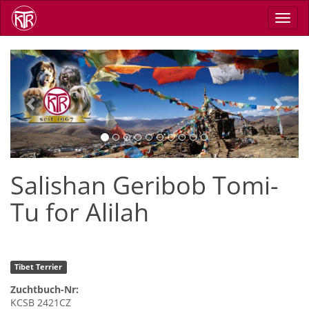
Direkt
Navig
zum
aktiv
Inhalt
Previous
Next
Salishan Geribob Tomi-
Tu for Alilah
Tibet Terrier
Zuchtbuch-Nr:
KCSB 2421CZ