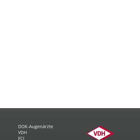
DOK-Augenärzte
VDH
FCI