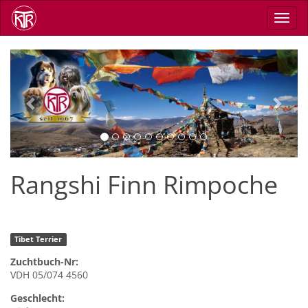
Direkt
Navig
zum
aktiv
Inhalt
Previous
Next
Rangshi Finn Rimpoche
Tibet Terrier
Zuchtbuch-Nr:
VDH 05/074 4560
Geschlecht: