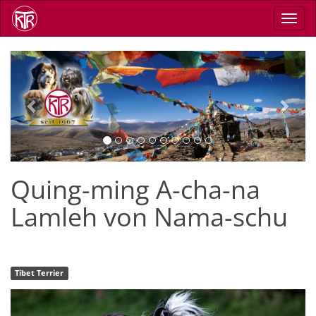
Direkt
Navig
zum
aktiv
Inhalt
Previous
Next
Quing-ming A-cha-na
Lamleh von Nama-schu
Tibet Terrier