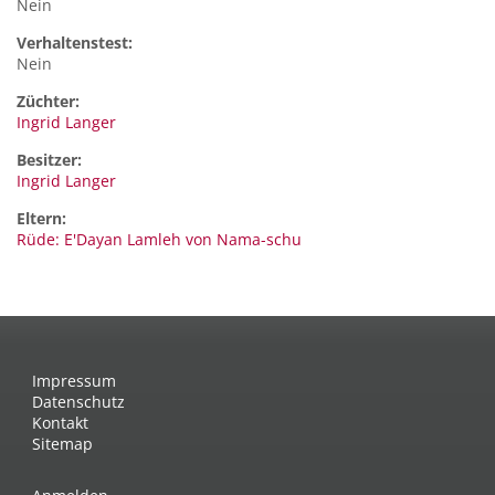
Nein
Verhaltenstest:
Nein
Züchter:
Ingrid Langer
Besitzer:
Ingrid Langer
Eltern:
Rüde: E'Dayan Lamleh von Nama-schu
Impressum
Datenschutz
Kontakt
Sitemap