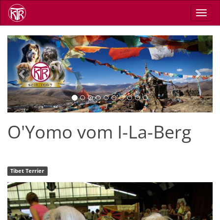
Direkt
Navig
zum
aktiv
Inhalt
Previous
Next
O'Yomo vom I-La-Berg
Tibet Terrier