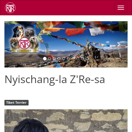
Direkt
Navig
zum
aktiv
Inhalt
Previous
Next
Nyischang-la Z'Re-sa
Tibet Terrier