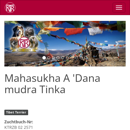
Direkt
Navig
zum
aktiv
Inhalt
Previous
Next
Mahasukha A 'Dana
mudra Tinka
Tibet Terrier
Zuchtbuch-Nr:
KTRZB 02 2571