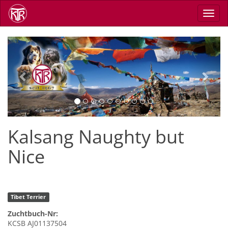
Direkt
Navig
zum
aktiv
Inhalt
Previous
Next
Kalsang Naughty but
Nice
Tibet Terrier
Zuchtbuch-Nr:
KCSB AJ01137504