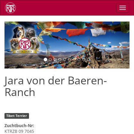
Direkt
Navig
zum
aktiv
Inhalt
Previous
Next
Jara von der Baeren-
Ranch
Tibet Terrier
Zuchtbuch-Nr:
KTRZB 09 7045