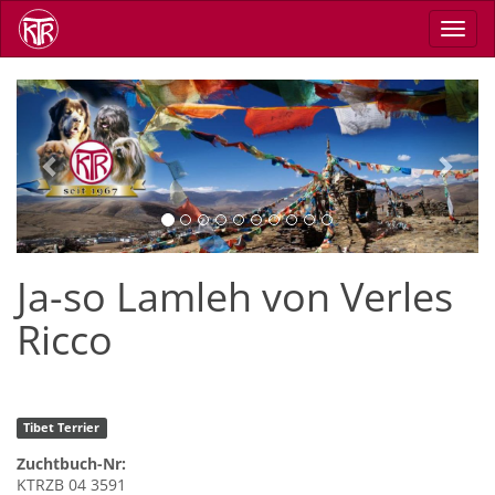
Direkt
Navig
zum
aktiv
Inhalt
Previous
Next
Ja-so Lamleh von Verles
Ricco
Tibet Terrier
Zuchtbuch-Nr:
KTRZB 04 3591