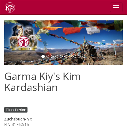
Direkt
Navig
zum
aktiv
Inhalt
Previous
Next
Garma Kiy's Kim
Kardashian
Tibet Terrier
Zuchtbuch-Nr:
FIN 31762/15