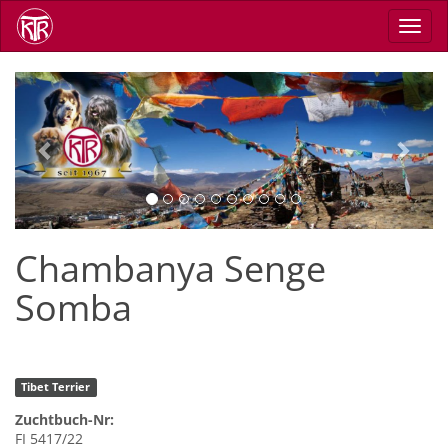
Direkt
Navig
zum
aktiv
Inhalt
Previous
Next
Chambanya Senge
Somba
Tibet Terrier
Zuchtbuch-Nr:
FI 5417/22