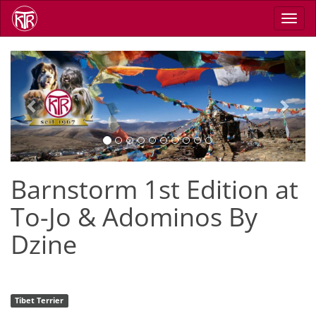
Direkt
Navig
zum
aktiv
Inhalt
Previous
Next
Barnstorm 1st Edition at
To-Jo & Adominos By
Dzine
Tibet Terrier